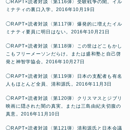
◯
RAPT×読者対談〈第116弾〉受験戦争の闇。イル
ミナティの裏口入学。
2016年10月19日
◯
RAPT×読者対談〈第117弾〉爆発的に増えたイル
ミナティ要員に明日はない。
2016年10月21日
◯
RAPT×読者対談〈第118弾〉この世はどこもかし
こもフリーメーソンだらけ。または盛和塾と自己啓
発と神智学協会。
2016年10月27日
◯
RAPT×読者対談〈第119弾〉日本の支配者も有名
人もほとんど全員、清和源氏。
2016年11月3日
◯
RAPT×読者対談〈第120弾〉クリスマスとジブリ
映画に隠された闇の真実。または三島由紀夫切腹の
真意。
2016年11月10日
◯
RAPT×読者対談〈第121弾〉清和源氏と日本会議