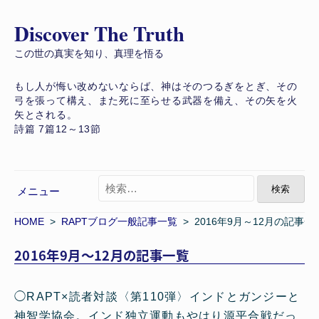
Discover The Truth
コ
ン
この世の真実を知り、真理を悟る
テ
もし人が悔い改めないならば、神はそのつるぎをとぎ、その
ン
弓を張って構え、また死に至らせる武器を備え、その矢を火
ツ
矢とされる。
へ
詩篇 7篇12～13節
ス
キ
検
ッ
メニュー
索
プ
:
HOME
>
RAPTブログ一般記事一覧
> 2016年9月～12月の記事一
2016年9月～12月の記事一覧
◯
RAPT×読者対談〈第110弾〉インドとガンジーと
神智学協会。インド独立運動もやはり源平合戦だっ