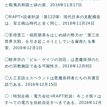
と蝦夷共和国と緑の星。
2016年11月17日
◯
RAPT×読者対談〈第122弾〉現代日本の支配構造
は、安土桃山時代と全く同じ。
2016年11月24日
◯
安倍晋三・稲田朋美をはじめ緑の勢力が「第三次
世界大戦」を引き起こそうとしている厳然たる事
実。
2016年12月1日
◯
軽井沢の「ビル・ゲイツの別荘」は悪魔崇拝のた
めの宗教施設である可能性大。
2016年12月8日
◯
人工言語エスペラントは悪魔崇拝者たちの共通言
語である。
2016年12月15日
◯
〈特別企画・電力会社×RAPT対談〉今こそ我々は
すべての電力を自給自足すべきである。
2016年12月