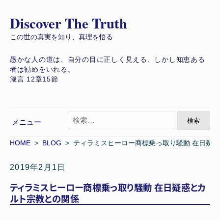
Discover The Truth
コ
ン
この世の真実を知り、真理を悟る
テ
愚かな人の道は、自分の目に正しく見える、しかし知恵ある
ン
者は勧めをいれる。
ツ
箴言 12章15節
へ
ス
キ
検
メニュー
索
ッ
:
プ
HOME
>
BLOG
> ティラミスヒーロー商標乗っ取り騒動 在日疑
2019年2月1日
ティラミスヒーロー商標乗っ取り騒動 在日疑惑とカ
ルト宗教との関係