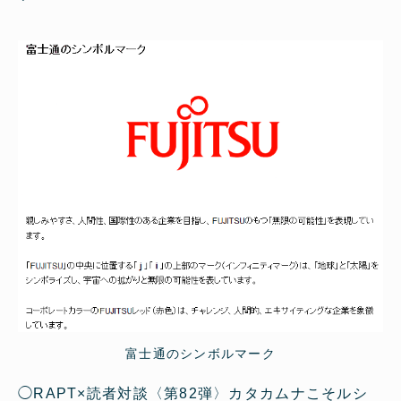
富士通のシンボルマーク
◯
RAPT×読者対談〈第82弾〉カタカムナこそルシ