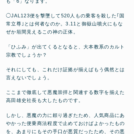
も「6」なります。
◯
JAL123便を撃墜して520人もの乗客を殺した｢国
常立尊｣とは何者なのか。3.11と御嶽山噴火にもな
ぜか垣間見えるこの神の正体。
「ひふみ」が出てくるとなると、大本教系のカルト
宗教でしょうか？
それにしても、これだけ証拠が揃えばもう偶然とは
言えないでしょう。
ここまで徹底して悪魔崇拝と関連する数字を揃えた
高田雄史社長も大したものです。
しかし、悪魔の力に頼り過ぎたため、人気商品にあ
やかった便乗商法程度で止めておけばよかったもの
を、あまりにもその手口が悪質だったため、その悪