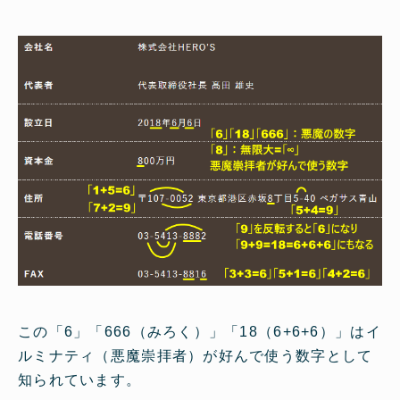
この「6」「666（みろく）」「18（6+6+6）」はイ
ルミナティ（悪魔崇拝者）が好んで使う数字として
知られています。