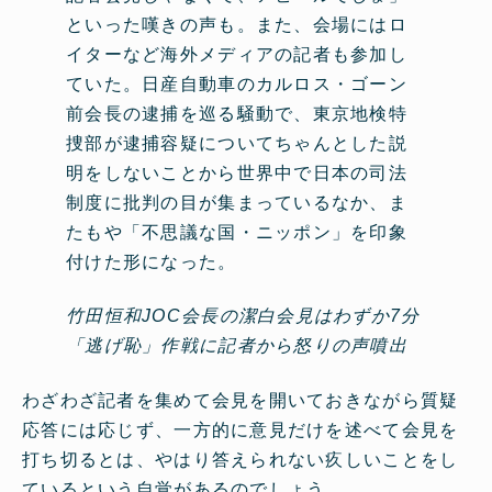
といった嘆きの声も。また、会場にはロ
イターなど海外メディアの記者も参加し
ていた。日産自動車のカルロス・ゴーン
前会長の逮捕を巡る騒動で、東京地検特
捜部が逮捕容疑についてちゃんとした説
明をしないことから世界中で日本の司法
制度に批判の目が集まっているなか、ま
たもや「不思議な国・ニッポン」を印象
付けた形になった。
竹田恒和JOC会長の潔白会見はわずか7分
「逃げ恥」作戦に記者から怒りの声噴出
わざわざ記者を集めて会見を開いておきながら質疑
応答には応じず、一方的に意見だけを述べて会見を
打ち切るとは、やはり答えられない疚しいことをし
ているという自覚があるのでしょう。