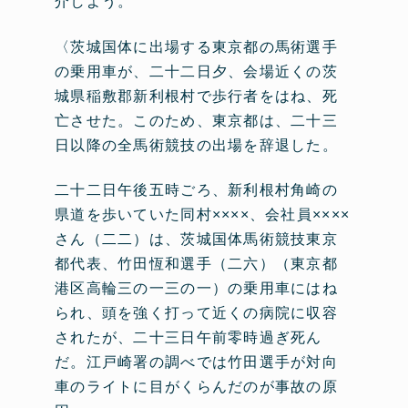
介しよう。
〈茨城国体に出場する東京都の馬術選手
の乗用車が、二十二日夕、会場近くの茨
城県稲敷郡新利根村で歩行者をはね、死
亡させた。このため、東京都は、二十三
日以降の全馬術競技の出場を辞退した。
二十二日午後五時ごろ、新利根村角崎の
県道を歩いていた同村××××、会社員××××
さん（二二）は、茨城国体馬術競技東京
都代表、竹田恆和選手（二六）（東京都
港区高輪三の一三の一）の乗用車にはね
られ、頭を強く打って近くの病院に収容
されたが、二十三日午前零時過ぎ死ん
だ。江戸崎署の調べでは竹田選手が対向
車のライトに目がくらんだのが事故の原