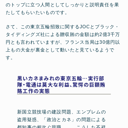
のトップに立つ人間としてしっかりと説明責任を果
たしてもらいたいものです。
さて、この東京五輪招致に関するJOCとブラック・
タイディングズ社による贈収賄の金額は約2億3千万
円とも言われていますが、フランス当局は30億円以
上もの大金が裏金として動いたと見ているようで
す。
黒いカネまみれの東京五輪…実行部
隊・電通は莫大な利益、驚愕の巨額賄
賂工作の実態
新国立競技場の建設問題、エンブレムの
盗用疑惑、「政治とカネ」の問題による
都知事の相次ぐ辞職……。こうした不祥