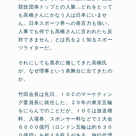
競技団体トップとの人脈…どれをとって
も高橋さんにかなう人は日本にいませ
ん。日本スポーツ界への発言力も強い。
人事でも何でも高橋さんに言われたら反
対できません」とは氏をよく知るスポー
ツライターだ。
それにしても黒衣に徹してきた高橋氏
が、なぜ理事という表舞台に出てきたの
か。
竹田会長は先日、ＩＯＣのマーケティン
グ委員長に就任した。２０年の東京五輪
をにらんでのことだが、ＩＯＣは放送権
料、入場券、スポンサー料などで１大会
６０００億円（ロンドン五輪は約６３０
０億円）を超える収入がある。旅行代理