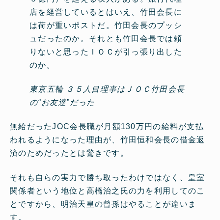
店を経営しているとはいえ、竹田会長に
は荷が重いポストだ。竹田会長のプッシ
ュだったのか。それとも竹田会長では頼
りないと思ったＩＯＣが引っ張り出した
のか。
東京五輪 ３５人目理事はＪＯＣ竹田会長
の“お友達”だった
無給だったJOC会長職が月額130万円の給料が支払
われるようになった理由が、竹田恒和会長の借金返
済のためだったとは驚きです。
それも自らの実力で勝ち取ったわけではなく、皇室
関係者という地位と高橋治之氏の力を利用してのこ
とですから、明治天皇の曾孫はやることが違いま
す。