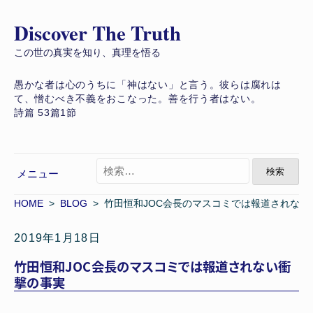
Discover The Truth
コ
ン
この世の真実を知り、真理を悟る
テ
愚かな者は心のうちに「神はない」と言う。彼らは腐れは
ン
て、憎むべき不義をおこなった。善を行う者はない。
ツ
詩篇 53篇1節
へ
ス
キ
検
メニュー
索
ッ
:
プ
HOME
>
BLOG
> 竹田恒和JOC会長のマスコミでは報道されない
2019年1月18日
竹田恒和JOC会長のマスコミでは報道されない衝
撃の事実