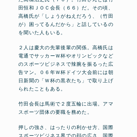
田恒和ＪＯＣ会長（６６）だ。その頃、
高橋氏が「しょうがねえだろう、（竹田
が）困ってるんだから」と話しているの
を聞いた人もいる。
２人は慶大の先輩後輩の関係。高橋氏は
電通でサッカーＷ杯やオリンピックなど
のスポーツビジネスで辣腕を振るった広
告マン。０６年Ｗ杯ドイツ大会前には朝
日新聞の「Ｗ杯の黒衣たち」で取り上げ
られたこともある。
竹田会長は馬術で２度五輪に出場。アマ
スポーツ団体の要職を務めた。
押しの強さ、はったりの利かせ方、国際
スポーツビジネス界での顔の広さ、国際