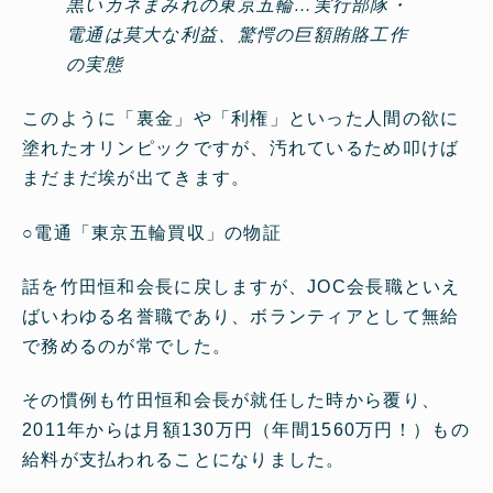
黒いカネまみれの東京五輪…実行部隊・
電通は莫大な利益、驚愕の巨額賄賂工作
の実態
このように「裏金」や「利権」といった人間の欲に
塗れたオリンピックですが、汚れているため叩けば
まだまだ埃が出てきます。
○
電通「東京五輪買収」の物証
話を竹田恒和会長に戻しますが、JOC会長職といえ
ばいわゆる名誉職であり、ボランティアとして無給
で務めるのが常でした。
その慣例も竹田恒和会長が就任した時から覆り、
2011年からは月額130万円（年間1560万円！）もの
給料が支払われることになりました。